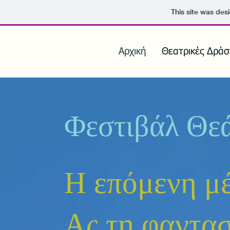
This site was des
Αρχική
Θεατρικές Δράσε
Φεστιβάλ Θεά
Η επόμενη μ
Ας τη φαντασ