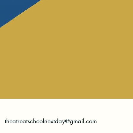
theatreatschoolnextday@gmail.com