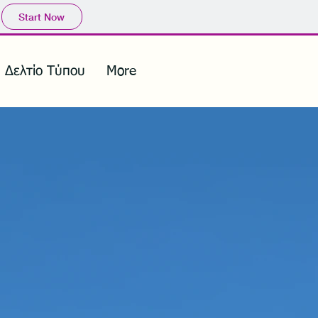
Start Now
Δελτίο Τύπου
More